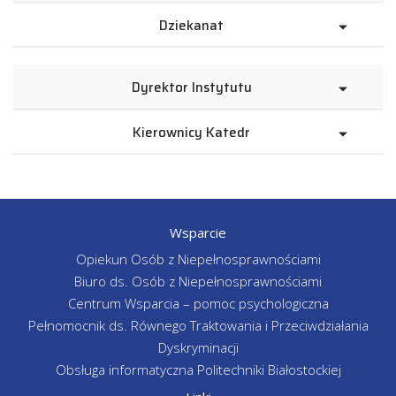
Dziekanat
Dyrektor Instytutu
Kierownicy Katedr
Wsparcie
Opiekun Osób z Niepełnosprawnościami
Biuro ds. Osób z Niepełnosprawnościami
Centrum Wsparcia – pomoc psychologiczna
Pełnomocnik ds. Równego Traktowania i Przeciwdziałania
Dyskryminacji
Obsługa informatyczna Politechniki Białostockiej