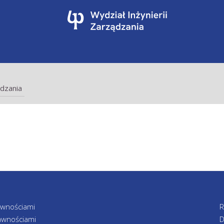
dzania
awnościami
R
awnościami
D