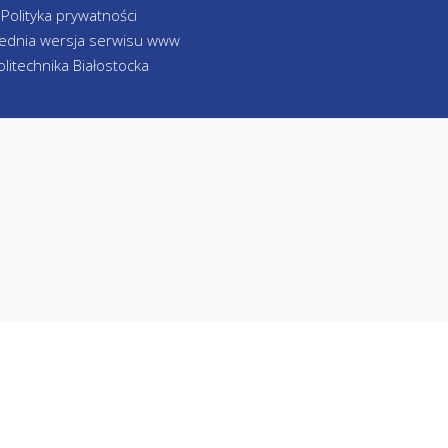
Polityka prywatności
ednia wersja serwisu www
olitechnika Białostocka