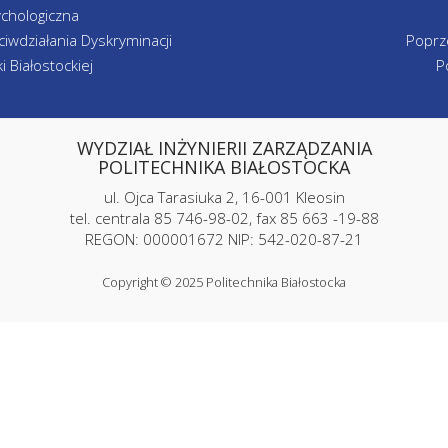
chologiczna
iwdziałania Dyskryminacji
Poprz
 Białostockiej
P
WYDZIAŁ INŻYNIERII ZARZĄDZANIA
POLITECHNIKA BIAŁOSTOCKA
ul. Ojca Tarasiuka 2, 16-001 Kleosin
tel. centrala 85 746-98-02, fax 85 663 -19-88
REGON: 000001672 NIP: 542-020-87-21
Copyright © 2025 Politechnika Białostocka