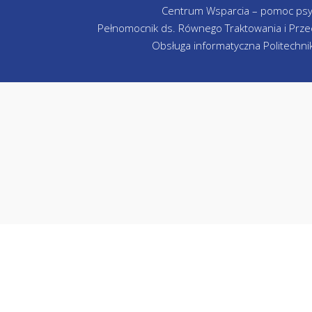
Centrum Wsparcia – pomoc psy
Pełnomocnik ds. Równego Traktowania i Przec
Obsługa informatyczna Politechniki