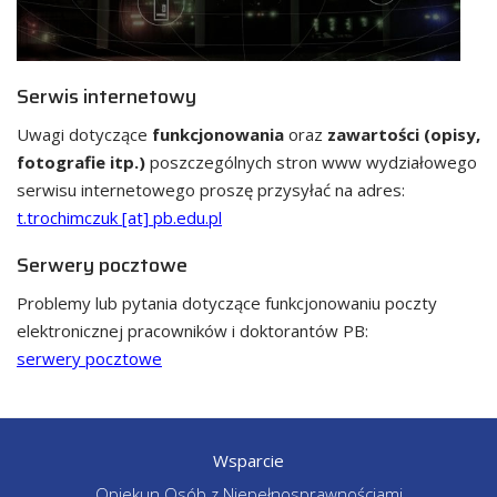
Serwis internetowy
Uwagi dotyczące
funkcjonowania
oraz
zawartości (opisy,
fotografie itp.)
poszczególnych stron www wydziałowego
serwisu internetowego proszę przysyłać na adres:
t.trochimczuk [at] pb.edu.pl
Serwery pocztowe
Problemy lub pytania dotyczące funkcjonowaniu poczty
elektronicznej pracowników i doktorantów PB:
serwery pocztowe
Wsparcie
Opiekun Osób z Niepełnosprawnościami