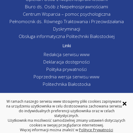
Biuro ds. Osób z Niepełnosprawnościami
Centrum Wsparcia – pomoc psychologiczna
Pełnomocnik ds. Równego Traktowania i Przeciwdziałania
Dyskryminacji
Obsługa informatyczna Politechniki Białostockiej
Linki
Redakcja serwisu www
Deklaracja dostępności
Polityka prywatności
Poprzednia wersja serwisu www
Politechnika Białostocka
×
W ramach naszego serwisu www stosujemy pliki cookies zapisywane
na urządzeniu użytkownika w celu dostosowania zachowania serwisu
WYDZIAŁ INŻYNIERII ZARZĄDZANIA
do indywidualnych preferencji użytkownika oraz w celach
POLITECHNIKA BIAŁOSTOCKA
statystycznych.
Użytkownik ma możliwość samodzielnej zmiany ustawień dotyczących
ul. Ojca Tarasiuka 2, 16-001 Kleosin
cookies w swojej przeglądarce internetowej.
tel. centrala 85 746-98-02, fax 85 663 -19-88
Więcej informacji można znaleźć w
Polityce Prywatności