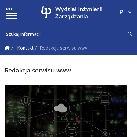
Przełącz
Szukaj informacji
Sz
Strona Główna
Kontakt
Redakcja serwisu www
Redakcja serwisu www