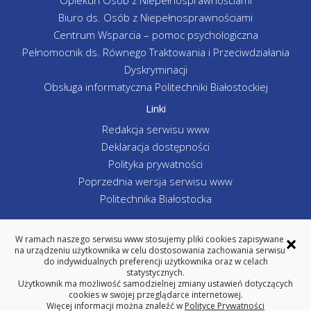
Opiekun Osób z Niepełnosprawnościami
Biuro ds. Osób z Niepełnosprawnościami
Centrum Wsparcia – pomoc psychologiczna
Pełnomocnik ds. Równego Traktowania i Przeciwdziałania
Dyskryminacji
Obsługa informatyczna Politechniki Białostockiej
Linki
Redakcja serwisu www
Deklaracja dostępności
Polityka prywatności
Poprzednia wersja serwisu www
Politechnika Białostocka
×
W ramach naszego serwisu www stosujemy pliki cookies zapisywane
na urządzeniu użytkownika w celu dostosowania zachowania serwisu
WYDZIAŁ INŻYNIERII ZARZĄDZANIA
do indywidualnych preferencji użytkownika oraz w celach
POLITECHNIKA BIAŁOSTOCKA
statystycznych.
Użytkownik ma możliwość samodzielnej zmiany ustawień dotyczących
ul. Ojca Tarasiuka 2, 16-001 Kleosin
cookies w swojej przeglądarce internetowej.
tel. centrala 85 746-98-02, fax 85 663 -19-88
Więcej informacji można znaleźć w
Polityce Prywatności