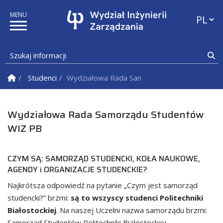
Przełąc
Szukaj informacji
Sz
Strona Główna
Studenci
Wydziałowa Rada Samorządu Studentów WIZ
Wydziałowa Rada Samorządu Studentów
WIZ PB
CZYM SĄ: SAMORZĄD STUDENCKI, KOŁA NAUKOWE,
AGENDY i ORGANIZACJE STUDENCKIE?
Najkrótsza odpowiedź na pytanie „Czym jest samorząd
studencki?” brzmi:
są to wszyscy studenci Politechniki
Białostockiej
. Na naszej Uczelni nazwa samorządu brzmi:
Samorząd Studentów Politechniki Białostockiej.