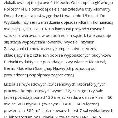
zlokalizowanej miejscowości Kleosin. Od kampusu głównego
Politechniki Białostockiej dzielą nas zaledwie trzy kilometry.
Dojazd z miasta jest wygodny i trwa około 15 minut. Do
Wydziału Inżynierii Zarządzania dojeżdża kilka linii komunikacji
miejskiej: 3, 10, 22, 104. Do kampusu prowadzi również
ścieżka rowerowa, a w bezpośrednim sąsiedztwie znajduje
się stacja wypożyczani rowerów. Wydział Inżynierii
Zarządzania to nowoczesny kompleks dydaktyczny,
składający się z czterech dobrze wyposażonych budynków.
Budynki dydaktyczne posiadają nazwy własne: Montreal,
Berlin, Filadelfia i Szanghaj. Nazwy ich pochodzą od
prowadzonej współpracy zagranicznej.
Liczba sal wykładowych, ćwiczeniowych, laboratoryjnych i
pracowni komputerowych wynosi 32, z czego trzy sale
(aule) posiadają ponad 130 miejsc każda, a dalsze 7 sal – 60
miejsc. W Budynku 1 (zwanym FILADELFIA) o łącznej
powierzchni 382 m2 zlokalizowanych jest 7 sal wykładowych
i 1 laboratorium. W Budynku 2 (zwanym SHANGHAJ) o