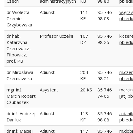
Czech
administracyjnych
KB
98 80
pb.edu
dr Wioletta
Adiunkt
111
85 746
w.grzy
Czemiel–
KF
98 03
pb.edu
Grzybowska
dr hab.
Profesor uczelni
107
85 746
k.czer
Katarzyna
DZ
98 25
pb.edu
Czerewacz-
Filipowicz,
prof. PB
dr Mirosława
Adiunkt
204
85 746
m.czer
Czerniawska
KF
98 21
pb.edu
mgr inż.
Asystent
20 KS
85 746
marcin
Marcin Robert
74 65
[at] pb
Czubaszek
dr inż. Andrzej
Adiunkt
113
85 746
a.danil
Daniluk
KF
98 08
pb.edu
dr inż. Maciej
Adiunkt
117
85 746
m.dobr