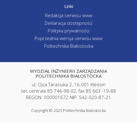
Linki
Redakcja serwisu www
Deklaracja dostępności
Polityka prywatności
Poprzednia wersja serwisu www
Politechnika Białostocka
WYDZIAŁ INŻYNIERII ZARZĄDZANIA
POLITECHNIKA BIAŁOSTOCKA
ul. Ojca Tarasiuka 2, 16-001 Kleosin
tel. centrala 85 746-98-02, fax 85 663 -19-88
REGON: 000001672 NIP: 542-020-87-21
Copyright © 2025 Politechnika Białostocka