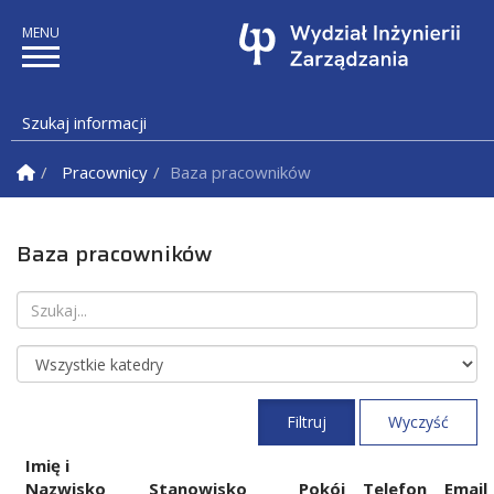
Szukaj informacji
Strona Główna
Pracownicy
Baza pracowników
Baza pracowników
Szukaj
Katedra:
Filtruj
Wyczyść
Imię i
Nazwisko
Stanowisko
Pokój
Telefon
Email