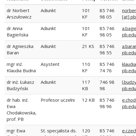
dr Norbert
Adiunkt
101
85 746
norber
Arszułowicz
KF
98 05
[at] pb
dr Anna
Adiunkt
101
85 746
a.bagi
Bagieńska
KF
98 05
pb.edu
dr Agnieszka
Adiunkt
21 KS
85 746
a.baran
Baran
98 55
pb.edu
mgr inż.
Asystent
110
85 746
klaudi
Klaudia Budna
KF
74 76
pb.edu
dr inż. Łukasz
Adiunkt
117
746 98
l.budzy
Budzyński
KB
98
pb.edu
dr hab. inż.
Profesor uczelni
12 KB
85 746
e.chod
Ewa
98 96
pb.edu
Chodakowska,
prof. PB
mgr Ewa
St. specjalista ds.
120
85 746
e.czec