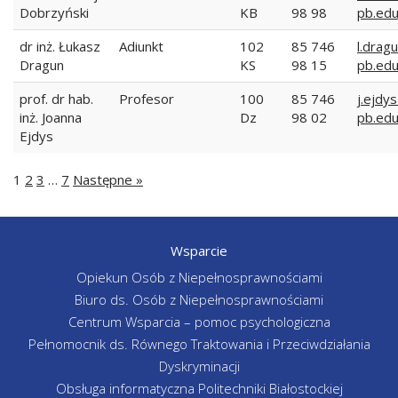
Dobrzyński
KB
98 98
pb.edu
dr inż. Łukasz
Adiunkt
102
85 746
l.dragu
Dragun
KS
98 15
pb.edu
prof. dr hab.
Profesor
100
85 746
j.ejdys
inż. Joanna
Dz
98 02
pb.edu
Ejdys
1
2
3
…
7
Następne »
Wsparcie
Opiekun Osób z Niepełnosprawnościami
Biuro ds. Osób z Niepełnosprawnościami
Centrum Wsparcia – pomoc psychologiczna
Pełnomocnik ds. Równego Traktowania i Przeciwdziałania
Dyskryminacji
Obsługa informatyczna Politechniki Białostockiej