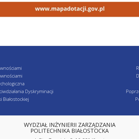
awnościami
R
awnościami
D
chologiczna
iwdziałania Dyskryminacji
Poprz
 Białostockiej
P
WYDZIAŁ INŻYNIERII ZARZĄDZANIA
POLITECHNIKA BIAŁOSTOCKA