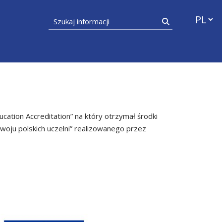
Przełąc
Szukaj informacji
Szukaj
ducation Accreditation” na który otrzymał środki
oju polskich uczelni” realizowanego przez