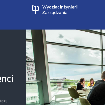
nci
ięcej