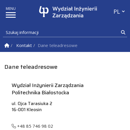
Przełącz
Szukaj informacji
Sz
Strona Główna
Kontakt
Dane teleadresowe
Dane teleadresowe
Wydział Inżynierii Zarządzania
Politechnika Białostocka
ul. Ojca Tarasiuka 2
16-001 Kleosin
+48 85 746 98 02