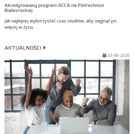
Akredytowany program ACCA na Politechnice
A
Białostockiej
Bi
Jak najlepiej wykorzystać czas studiów, aby sięgnąć po
Ja
więcej w życiu
wi
AKTUALNOŚCI
03-08-2026