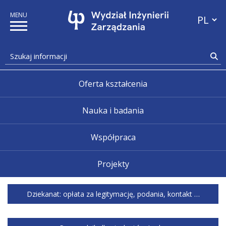
Zatrzymaj pokaz slajdów
Przełącz
Szukaj informacji
Sz
Pokaż poprzedni slajd
P
Oferta kształcenia
Nauka i badania
Współpraca
Projekty
Wydział Inżynierii Zarządzania
Dziekanat: opłata za legitymację, podania, kontakt …