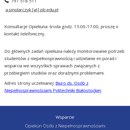
797 518 511
a.smolarczyk [at] pb.edu.pl
Konsultacje Opiekuna: środa godz. 15:00-17:00, proszę o
kontakt telefoniczny.
Do głównych zadań opiekuna należy monitorowanie potrzeb
studentów z niepełnosprawnością i udzielanie im porad i
wsparcia we wszystkich sprawach związanych z
przebiegiem studiów oraz doraźnymi problemami.
Adres strony uczelnianej:
Biuro ds. Osób z
Niepełnosprawnościami Politechniki Białostockiej
Wsparcie
Opiekun Osób z Niepełnosprawnościami