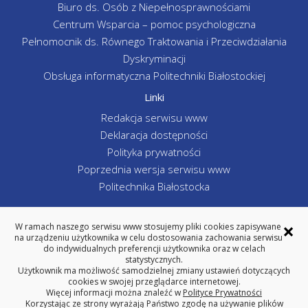
Biuro ds. Osób z Niepełnosprawnościami
Centrum Wsparcia – pomoc psychologiczna
Pełnomocnik ds. Równego Traktowania i Przeciwdziałania
Dyskryminacji
Obsługa informatyczna Politechniki Białostockiej
Linki
Redakcja serwisu www
Deklaracja dostępności
Polityka prywatności
Poprzednia wersja serwisu www
Politechnika Białostocka
×
W ramach naszego serwisu www stosujemy pliki cookies zapisywane
na urządzeniu użytkownika w celu dostosowania zachowania serwisu
WYDZIAŁ INŻYNIERII ZARZĄDZANIA
do indywidualnych preferencji użytkownika oraz w celach
POLITECHNIKA BIAŁOSTOCKA
statystycznych.
Użytkownik ma możliwość samodzielnej zmiany ustawień dotyczących
ul. Ojca Tarasiuka 2, 16-001 Kleosin
cookies w swojej przeglądarce internetowej.
tel. centrala 85 746-98-02, fax 85 663 -19-88
Więcej informacji można znaleźć w
Polityce Prywatności
REGON: 000001672 NIP: 542-020-87-21
Korzystając ze strony wyrażają Państwo zgodę na używanie plików