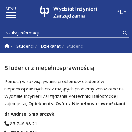
Przełąc
Szukaj informacji
Sz
Strona Główna
Studenci
Dziekanat
Studenci z niepełnosprawnością
Studenci z niepełnosprawnością
Pomocą w rozwiązywaniu problemów studentów
niepełnosprawnych oraz mających problemy zdrowotne na
Wydziale Inżynierii Zarządzania Politechniki Białostockiej
zajmuje się
Opiekun ds. Osób z Niepełnosprawnościami
:
dr Andrzej Smolarczyk
85 746 98 21