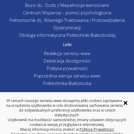
Biuro ds. Osób z Niepełnosprawnościami
Centrum Wsparcia – pomoc psychologiczna
Pełnomocnik ds. Równego Traktowania i Przeciwdziałania
Dyskryminacji
Obsługa informatyczna Politechniki Białostockiej
Linki
Redakcja serwisu www
Deklaracja dostępności
Polityka prywatności
Poprzednia wersja serwisu www
Politechnika Białostocka
×
W ramach naszego serwisu www stosujemy pliki cookies zapisywane
na urządzeniu użytkownika w celu dostosowania zachowania serwisu
WYDZIAŁ INŻYNIERII ZARZĄDZANIA
do indywidualnych preferencji użytkownika oraz w celach
POLITECHNIKA BIAŁOSTOCKA
statystycznych.
Użytkownik ma możliwość samodzielnej zmiany ustawień dotyczących
ul. Ojca Tarasiuka 2, 16-001 Kleosin
cookies w swojej przeglądarce internetowej.
tel. centrala 85 746-98-02, fax 85 663 -19-88
Więcej informacji można znaleźć w
Polityce Prywatności
REGON: 000001672 NIP: 542-020-87-21