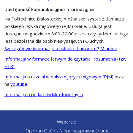
Dostępność komunikacyjno-informacyjna
Na Politechnice Białostockiej można skorzystać z tłumacza
polskiego języka migowego (PJM) online. Usługa jest
dostępna w godzinach 8:00-20:00 przez cały tydzień, usługa
jest bezpłatna dla osób niesłyszących i Głuchych.
Szczegółowe informacje o usłudze tłumacza PJM online
.
Informacja w formacie łatwym do czytania i rozumienia (tzw.
ETR)
.
Informacja o uczelni w polskim języku migowym (PJM)
oraz
na
youtube
.
Informacja o pętlach induktofonicznych
.
Wsparcie
Opiekun Osób z Niepełnosprawnościami