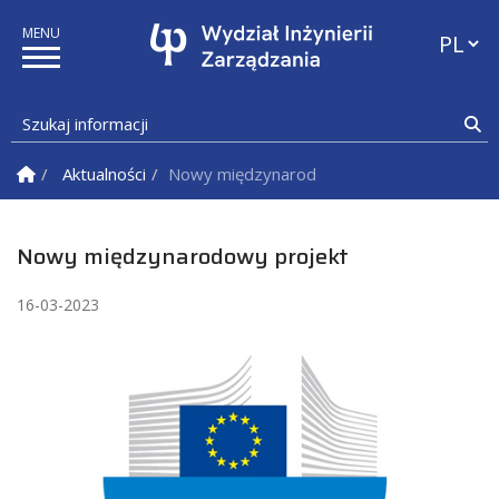
Przełąc
Szukaj informacji
Sz
Strona Główna
Aktualności
Nowy międzynarodowy projekt
Nowy międzynarodowy projekt
16-03-2023