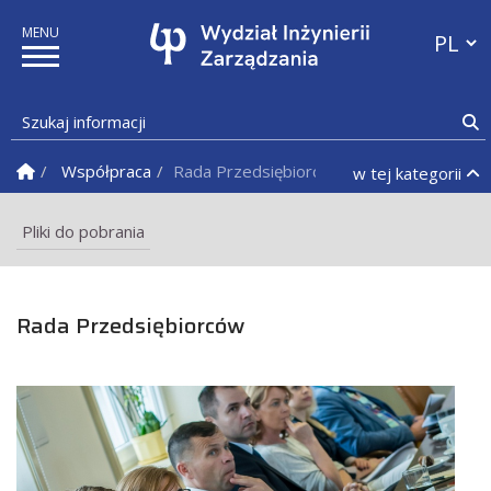
Przełąc
Szukaj informacji
S
Strona Główna
Współpraca
Rada Przedsiębiorców
w tej kategorii
Pliki do pobrania
Rada Przedsiębiorców