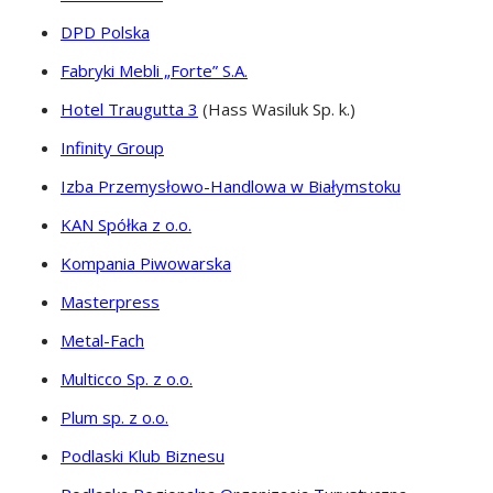
DPD Polska
Fabryki Mebli „Forte” S.A.
Hotel Traugutta 3
(Hass Wasiluk Sp. k.)
Infinity Group
Izba Przemysłowo-Handlowa w Białymstoku
KAN Spółka z o.o.
Kompania Piwowarska
Masterpress
Metal-Fach
Multicco Sp. z o.o.
Plum sp. z o.o.
Podlaski Klub Biznesu