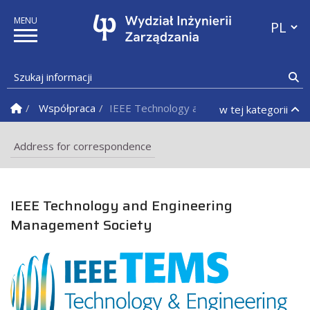
Przełącz
Szukaj informacji
Sz
Strona Główna
Współpraca
IEEE Technology and Engineering Manage
w tej kategorii
Address for correspondence
IEEE Technology and Engineering
Management Society