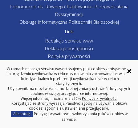
Pełnomocnik ds. Równego Traktowania i Przeciwdziałania
Dyskryminacji
Obsługa informatyczna Politechniki Białostockiej
Linki
Redakcja serwisu www
Deklaracja dostępności
Polityka prywatności
Poprzednia wersja serwisu www
×
W ramach naszego serwisu www stosujemy pliki cookies zapisywane
Politechnika Białostocka
na urządzeniu użytkownika w celu dostosowania zachowania serwisu
do indywidualnych preferencji użytkownika oraz w celach
statystycznych.
Użytkownik ma możliwość samodzielnej zmiany ustawień dotyczących
cookies w swojej przeglądarce internetowej.
WYDZIAŁ INŻYNIERII ZARZĄDZANIA
Więcej informacji można znaleźć w
Polityce Prywatności
POLITECHNIKA BIAŁOSTOCKA
Korzystając ze strony wyrażają Państwo zgodę na używanie plików
cookies, zgodnie z ustawieniami przeglądarki.
ul. Ojca Tarasiuka 2, 16-001 Kleosin
Akceptuję
Politykę prywatności i wykorzystania plików cookies w
tel. centrala 85 746-98-02, fax 85 663 -19-88
serwisie.
REGON: 000001672 NIP: 542-020-87-21
Copyright © 2025 Politechnika Białostocka