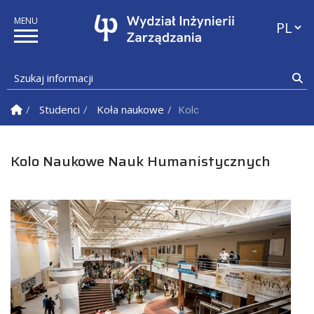
Przełąc
Szukaj informacji
Sz
Strona Główna
Studenci
Koła naukowe
Kolo Naukowe Nauk Humani
Kolo Naukowe Nauk Humanistycznych