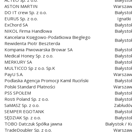
ASTON MARTIN
Warszaw
DO IT crew Sp. z o.o.
Białysto
EURUS Sp. z o.o.
Ignatki
ExChord SA
Białysto
NIKOL Firma Handlowa
Białysto
Kancelaria Księgowo-Podatkowa Biegłego
Białysto
Rewidenta Piotr Beszterda
Kompania Piwowarska Browar SA
Białysto
Medical Honey Sp. z o.o.
Białysto
MERKURY SA
Białysto
MULTICCO Sp z o.o. Sp.K
Białysto
PayU S.A.
Warszaw
Podlaska Agencja Promocji Kamil Ruciński
Białysto
Polski Standard Płatności
Warszaw
PSS SPOŁEM
Białysto
Rosti Poland Sp. z o.o.
Białysto
SaMASZ Sp. z o.o.
Zabłudó
SEMPER EGOTANK
Białysto
SĘDZIAK Sp. z o.o.
Białysto
TOBO Datczuk Spółka jawna
Białystok / K
TradeDoubler Sp. z o.o.
Warszaw