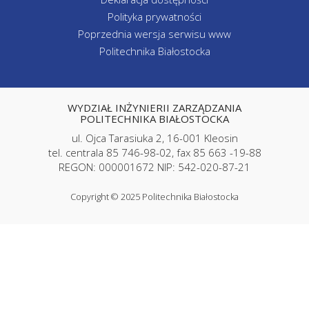
Polityka prywatności
Poprzednia wersja serwisu www
Politechnika Białostocka
WYDZIAŁ INŻYNIERII ZARZĄDZANIA
POLITECHNIKA BIAŁOSTOCKA
ul. Ojca Tarasiuka 2, 16-001 Kleosin
tel. centrala 85 746-98-02, fax 85 663 -19-88
REGON: 000001672 NIP: 542-020-87-21
Copyright © 2025 Politechnika Białostocka