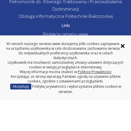
Pełnomocnik ds. Równego Traktowania i Przeciwdziałania
Dyskryminacji
Obsługa informatyczna Politechniki Białostockiej
Linki
Redakcja serwisu www
Deklaracja dostępności
×
W ramach naszego serwisu www stosujemy pliki cookies zapisywane
Polityka prywatności
na urządzeniu użytkownika w celu dostosowania zachowania serwisu
do indywidualnych preferencji użytkownika oraz w celach
Poprzednia wersja serwisu www
statystycznych.
Użytkownik ma możliwość samodzielnej zmiany ustawień dotyczących
Politechnika Białostocka
cookies w swojej przeglądarce internetowej.
Więcej informacji można znaleźć w
Polityce Prywatności
Korzystając ze strony wyrażają Państwo zgodę na używanie plików
cookies, zgodnie z ustawieniami przeglądarki.
Akceptuję
Politykę prywatności i wykorzystania plików cookies w
WYDZIAŁ INŻYNIERII ZARZĄDZANIA
POLITECHNIKA BIAŁOSTOCKA
serwisie.
ul. Ojca Tarasiuka 2, 16-001 Kleosin
tel. centrala 85 746-98-02, fax 85 663 -19-88
REGON: 000001672 NIP: 542-020-87-21
Copyright © 2025 Politechnika Białostocka