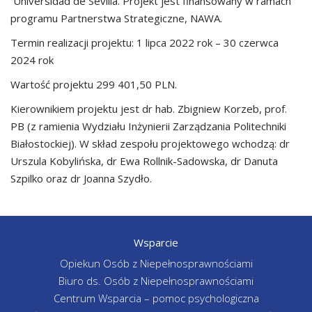
Universidad de Sevilla. Projekt jest finansowany w ramach
programu Partnerstwa Strategiczne, NAWA.
Termin realizacji projektu: 1 lipca 2022 rok – 30 czerwca
2024 rok
Wartość projektu 299 401,50 PLN.
Kierownikiem projektu jest dr hab. Zbigniew Korzeb, prof.
PB (z ramienia Wydziału Inżynierii Zarządzania Politechniki
Białostockiej). W skład zespołu projektowego wchodzą: dr
Urszula Kobylińska, dr Ewa Rollnik-Sadowska, dr Danuta
Szpilko oraz dr Joanna Szydło.
Wsparcie
Opiekun Osób z Niepełnosprawnościami
Biuro ds. Osób z Niepełnosprawnościami
Centrum Wsparcia – pomoc psychologiczna