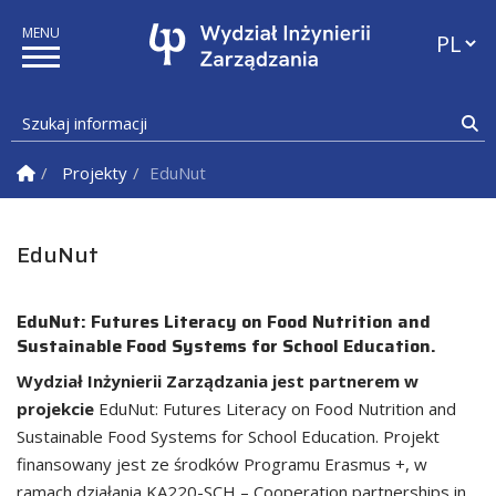
Przełąc
Szukaj informacji
Sz
Strona Główna
Projekty
EduNut
EduNut
EduNut: Futures Literacy on Food Nutrition and
Sustainable Food Systems for School Education.
Wydział Inżynierii Zarządzania jest partnerem w
projekcie
EduNut: Futures Literacy on Food Nutrition and
Sustainable Food Systems for School Education. Projekt
finansowany jest ze środków Programu Erasmus +, w
ramach działania KA220-SCH – Cooperation partnerships in