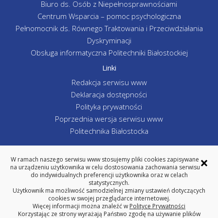
Biuro ds. Osób z Niepełnosprawnościami
Centrum Wsparcia – pomoc psychologiczna
Pełnomocnik ds. Równego Traktowania i Przeciwdziałania
Dyskryminacji
Obsługa informatyczna Politechniki Białostockiej
Linki
Redakcja serwisu www
Deklaracja dostępności
Polityka prywatności
Poprzednia wersja serwisu www
Politechnika Białostocka
×
W ramach naszego serwisu www stosujemy pliki cookies zapisywane
na urządzeniu użytkownika w celu dostosowania zachowania serwisu
WYDZIAŁ INŻYNIERII ZARZĄDZANIA
do indywidualnych preferencji użytkownika oraz w celach
POLITECHNIKA BIAŁOSTOCKA
statystycznych.
Użytkownik ma możliwość samodzielnej zmiany ustawień dotyczących
ul. Ojca Tarasiuka 2, 16-001 Kleosin
cookies w swojej przeglądarce internetowej.
tel. centrala 85 746-98-02, fax 85 663 -19-88
Więcej informacji można znaleźć w
Polityce Prywatności
REGON: 000001672 NIP: 542-020-87-21
Korzystając ze strony wyrażają Państwo zgodę na używanie plików