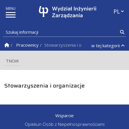
Przełąc
Szukaj informacji
Sz
Strona Główna
Pracownicy
Stowarzyszenia i organizacje
w tej kategorii
TNOiK
Stowarzyszenia i organizacje
Wsparcie
Opiekun Osób z Niepełnosprawnościami