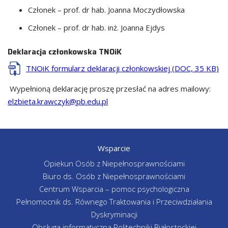
Członek – prof. dr hab. Joanna Moczydłowska
Członek – prof. dr hab. inż. Joanna Ejdys
Deklaracja członkowska TNOiK
TNOiK formularz deklaracji członkowskiej (DOC, 35 KB)
Wypełnioną deklarację proszę przesłać na adres mailowy:
elzbieta.krawczyk@pb.edu.pl
Wsparcie
Opiekun Osób z Niepełnosprawnościami
Biuro ds. Osób z Niepełnosprawnościami
Centrum Wsparcia – pomoc psychologiczna
Pełnomocnik ds. Równego Traktowania i Przeciwdziałania
Dyskryminacji
Obsługa informatyczna Politechniki Białostockiej