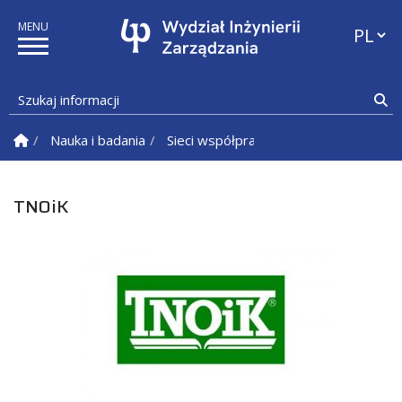
Przełąc
Szukaj informacji
Sz
Strona Główna
Nauka i badania
Sieci współpracy
TNOiK
TNOiK