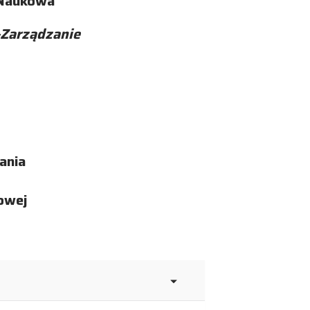
 Naukowa
Zarządzanie
ania
kowej