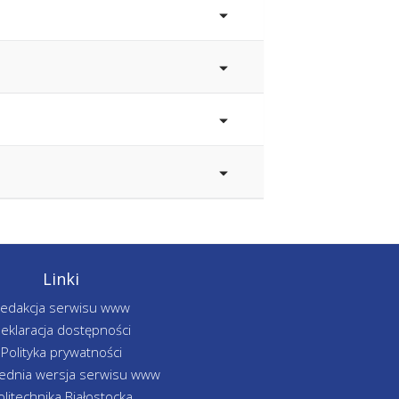
Linki
edakcja serwisu www
eklaracja dostępności
Polityka prywatności
ednia wersja serwisu www
olitechnika Białostocka