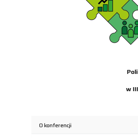
Pol
w II
O konferencji