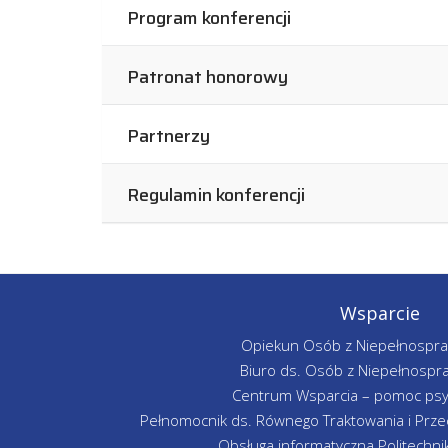
Program konferencji
Patronat honorowy
Partnerzy
Regulamin konferencji
Wsparcie
Opiekun Osób z Niepełnospr
Biuro ds. Osób z Niepełnospr
Centrum Wsparcia – pomoc psy
Pełnomocnik ds. Równego Traktowania i Przec
Obsługa informatyczna Politechniki