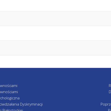
awnościami
R
awnościami
D
chologiczna
iwdziałania Dyskryminacji
Poprz
 Białostockiej
P