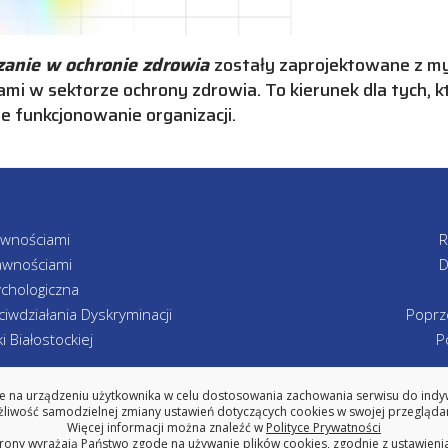
anie w ochronie zdrowia
zostały zaprojektowane z my
ami w sektorze ochrony zdrowia. To kierunek dla tych, 
 funkcjonowanie organizacji.
awnościami
R
awnościami
D
chologiczna
iwdziałania Dyskryminacji
Poprz
 Białostockiej
P
 na urządzeniu użytkownika w celu dostosowania zachowania serwisu do indywi
iwość samodzielnej zmiany ustawień dotyczących cookies w swojej przeglądar
WYDZIAŁ INŻYNIERII ZARZĄDZANIA
Więcej informacji można znaleźć w
Polityce Prywatności
POLITECHNIKA BIAŁOSTOCKA
trony wyrażają Państwo zgodę na używanie plików cookies, zgodnie z ustawieni