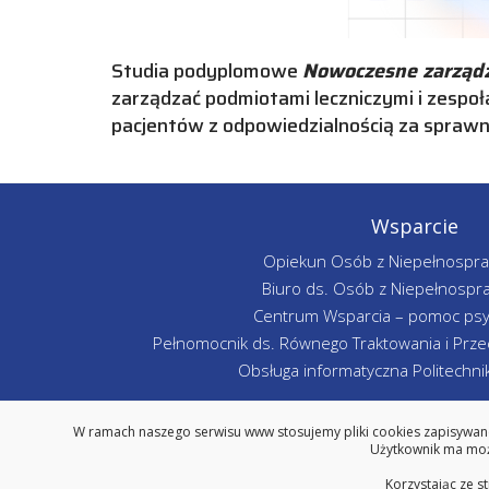
Studia podyplomowe
Nowoczesne zarządz
zarządzać podmiotami leczniczymi i zespoł
pacjentów z odpowiedzialnością za sprawne
Wsparcie
Opiekun Osób z Niepełnospr
Biuro ds. Osób z Niepełnospr
Centrum Wsparcia – pomoc psy
Pełnomocnik ds. Równego Traktowania i Przec
Obsługa informatyczna Politechniki
W ramach naszego serwisu www stosujemy pliki cookies zapisywane
Użytkownik ma możl
Korzystając ze s