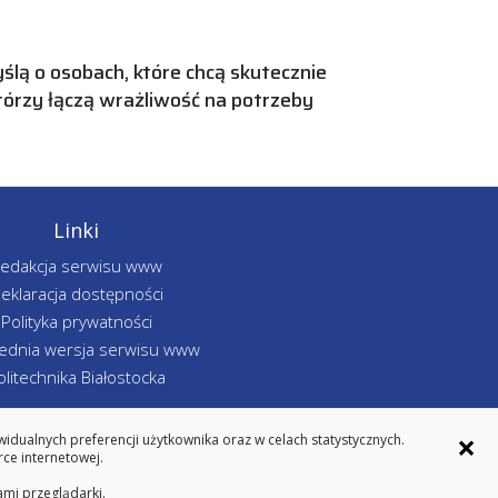
ślą o osobach, które chcą skutecznie
którzy łączą wrażliwość na potrzeby
Linki
edakcja serwisu www
eklaracja dostępności
Polityka prywatności
ednia wersja serwisu www
olitechnika Białostocka
×
dualnych preferencji użytkownika oraz w celach statystycznych.
ce internetowej.
ami przeglądarki.