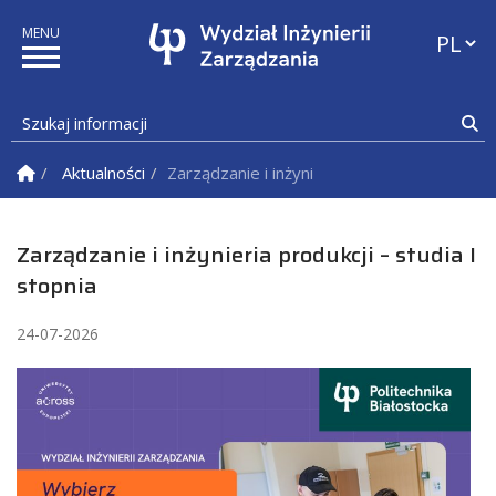
Przełąc
Szukaj informacji
Sz
Strona Główna
Aktualności
Zarządzanie i inżynieria produkcji – studia I
Zarządzanie i inżynieria produkcji – studia I
stopnia
24-07-2026