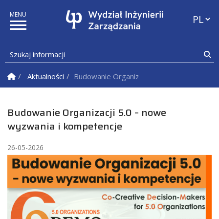
Przełąc
Szukaj informacji
Sz
Strona Główna
Aktualności
Budowanie Organizacji 5.0 – nowe wyzwani
Budowanie Organizacji 5.0 – nowe
wyzwania i kompetencje
26-05-2026