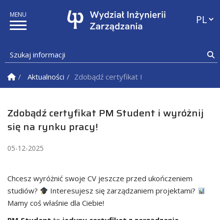
Przełąc
Szukaj informacji
S
Strona Główna
Aktualności
Zdobądź certyfikat PM Student i wyróżnij si
Zdobądź certyfikat PM Student i wyróżnij
się na rynku pracy!
05-12-2025
Chcesz wyróżnić swoje CV jeszcze przed ukończeniem
studiów?
Interesujesz się zarządzaniem projektami?
Mamy coś właśnie dla Ciebie!