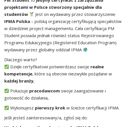
PM Student
to
jedyny certyfikat z zarządzania
projektami w Polsce stworzony specjalnie dla
studentów
Jest on wydawany przez stowarzyszenie
IPMA Polska
– polską organizację certyfikującą specjalistów
w dziedzinie project managementu. Cała certyfikacja PM
Student posiada jednak również status Rejestrowanego
Programu Edukacyjnego (Registered Education Program)
wydawany przez globalny oddział IPMA
Dlaczego warto?
Dzięki certyfikatowi potwierdzasz swoje
realne
kompetencje
, które są obecnie niezwykle pożądane w
każdej branży
,
Pokazuje
pracodawcom
swoje zaangażowanie i
gotowość do działania,
Wykonujesz
pierwszy krok
w ścieżce certyfikacji IPMA.
Jeśli jesteś zainteresowany/a, zgłoś się do: