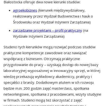
Białostocka oferuje dwa nowe kierunki studiów:
agroekobiznes
(kierunek międzywydziałowy,
realizowany przez Wydział Budownictwa i Nauk o
Środowisku oraz Wydział Inżynierii Zarządzania)
zarządzanie projektami – profil praktyczny
(na
Wydziale Inżynierii Zarządzania)
Studenci tych kierunków mogą rozwijać podczas studiów
praktyczne kompetencje zawodowe oraz nawiązać
współpracę z biznesem. Otrzymają praktyczne
przygotowanie do pracy – uzyskają dostęp do nowej bazy
laboratoryjnej wyposażonej w innowacyjny sprzęt, w której
wiedzę przekazują wykładowcy akademiccy, praktycy i
specjaliści z branży. Dodatkowym atutem w ich rozwoju
będzie m.in. 200 godzin zajęć masterclass, spotkania
networkingowe, spotkania z pracodawcami, wizyty studyjne
w firmach. Studenci mogą też skorzystać z zajęć
wyrównawczych oraz wsparcia psychologicznego i