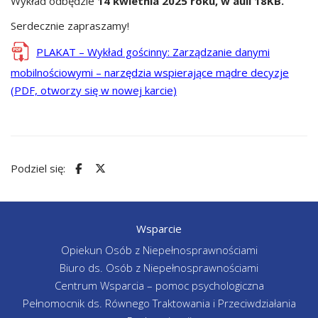
Wykład odbędzie
14 kwietnia 2025 roku, w auli 18KB.
Serdecznie zapraszamy!
PLAKAT – Wykład gościnny: Zarządzanie danymi
mobilnościowymi – narzędzia wspierające mądre decyzje
(PDF, otworzy się w nowej karcie)
Podziel się:
Wsparcie
Opiekun Osób z Niepełnosprawnościami
Biuro ds. Osób z Niepełnosprawnościami
Centrum Wsparcia – pomoc psychologiczna
Pełnomocnik ds. Równego Traktowania i Przeciwdziałania