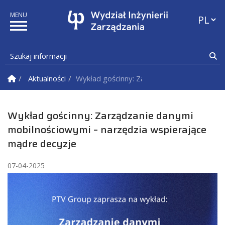
Przełąc
Szukaj informacji
Sz
Strona Główna
Aktualności
Wykład gościnny: Zarządzanie danymi mobi
Wykład gościnny: Zarządzanie danymi
mobilnościowymi – narzędzia wspierające
mądre decyzje
07-04-2025