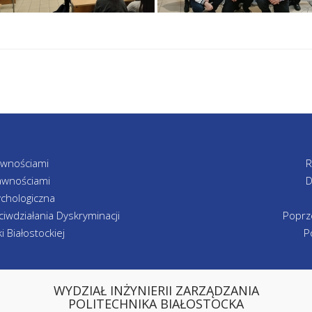
awnościami
R
awnościami
D
chologiczna
iwdziałania Dyskryminacji
Poprz
 Białostockiej
P
WYDZIAŁ INŻYNIERII ZARZĄDZANIA
POLITECHNIKA BIAŁOSTOCKA