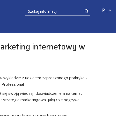
Przełąc
Szukaj informacji
Szukaj
marketing internetowy w
i w wykładzie z udziałem zaproszonego praktyka –
Professional.
ił się swoją wiedzą i doświadczeniem na temat
st strategia marketingowa, jaką rolę odgrywa
owane przez firmy z różnych sektorów.