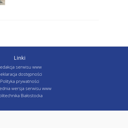
Linki
edakcja serwisu www
eklaracja dostępności
Polityka prywatności
ednia wersja serwisu www
olitechnika Białostocka