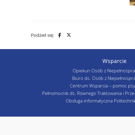
Podziel się:
Wsparcie
Opiekun Osób z Niepełnospr
Biuro ds. Osób z Niepełnospr
Centrum Wsparcia – pomoc psy
Pełnomocnik ds. Równego Traktowania i Przec
Obsługa informatyczna Politechniki