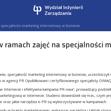
 specjalności marketing internetowy w biznesie
w ramach zajęć na specjalności 
anie, specjalność marketing internetowy w biznesie, uczestniczyl
 agencji PR Opublikowani i certyfikowanego specjalisty DIMAQ 
ki w Internecie i efektywna kampania PR-owa”, prowadzący podziel
ketingową w Internecie. Studenci dowiedzieli się m.in., czym je
ne oraz jakie narzędzia e-PR są wykorzystywane w kampaniach.
dy w branży marketingowej, wskazując narzędzia i taktyki stos