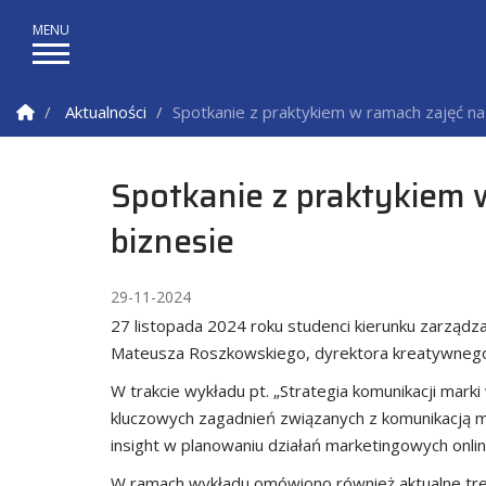
Strona Główna
Aktualności
Spotkanie z praktykiem w ramach zajęć na
Spotkanie z praktykiem 
biznesie
29-11-2024
27 listopada 2024 roku studenci kierunku zarządz
Mateusza Roszkowskiego, dyrektora kreatywnego w
W trakcie wykładu pt. „Strategia komunikacji mar
kluczowych zagadnień związanych z komunikacją mar
insight w planowaniu działań marketingowych onli
W ramach wykładu omówiono również aktualne tren