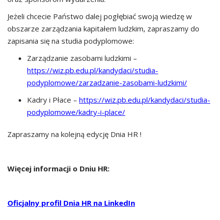
Jeżeli chcecie Państwo dalej pogłębiać swoją wiedzę w
obszarze zarządzania kapitałem ludzkim, zapraszamy do
zapisania się na studia podyplomowe:
Zarządzanie zasobami ludzkimi –
https://wiz.pb.edu.pl/kandydaci/studia-
podyplomowe/zarzadzanie-zasobami-ludzkimi/
Kadry i Płace –
https://wiz.pb.edu.pl/kandydaci/studia-
podyplomowe/kadry-i-place/
Zapraszamy na kolejną edycję Dnia HR !
Więcej informacji o Dniu HR:
Oficjalny profil Dnia HR na LinkedIn