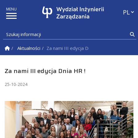
Przełąc
Szukaj informacji
S
Strona Główna
Aktualności
Za nami III edycja Dnia HR !
Za nami III edycja Dnia HR !
25-10-2024