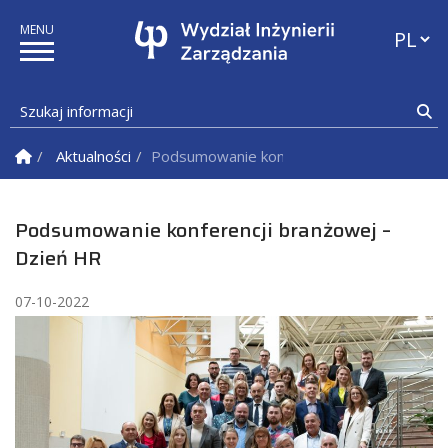
Przełąc
Szukaj informacji
Sz
Strona Główna
Aktualności
Podsumowanie konferencji branżowej – D
Podsumowanie konferencji branżowej –
Dzień HR
07-10-2022