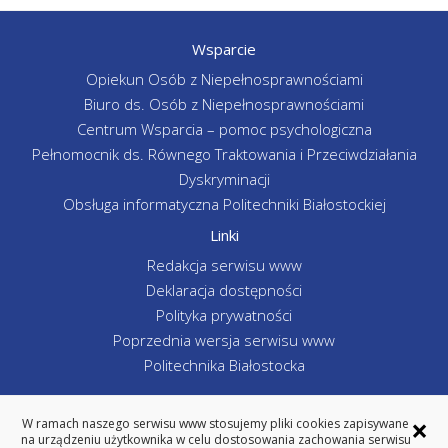
Wsparcie
Opiekun Osób z Niepełnosprawnościami
Biuro ds. Osób z Niepełnosprawnościami
Centrum Wsparcia – pomoc psychologiczna
Pełnomocnik ds. Równego Traktowania i Przeciwdziałania
Dyskryminacji
Obsługa informatyczna Politechniki Białostockiej
Linki
Redakcja serwisu www
Deklaracja dostępności
Polityka prywatności
Poprzednia wersja serwisu www
Politechnika Białostocka
×
W ramach naszego serwisu www stosujemy pliki cookies zapisywane
na urządzeniu użytkownika w celu dostosowania zachowania serwisu
WYDZIAŁ INŻYNIERII ZARZĄDZANIA