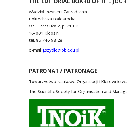
THE EDITORIAL BOARD OF THE JOU
Wydział Inżynierii Zarządzania
Politechnika Białostocka
O.S. Tarasiuka 2, p. 213 KF
16-001 Kleosin
tel. 85 746 98 28
e-mail:
j.szydlo@pb.edu.pl
PATRONAT / PATRONAGE
Towarzystwo Naukowe Organizacji i Kierownictw
The Scientific Society for Organisation and Mana